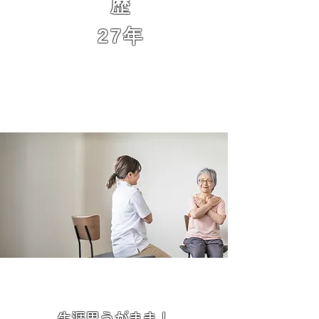
歴
27年
​生涯思うがまま！