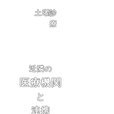
土曜診
療
近隣の
医療機関
と
連携