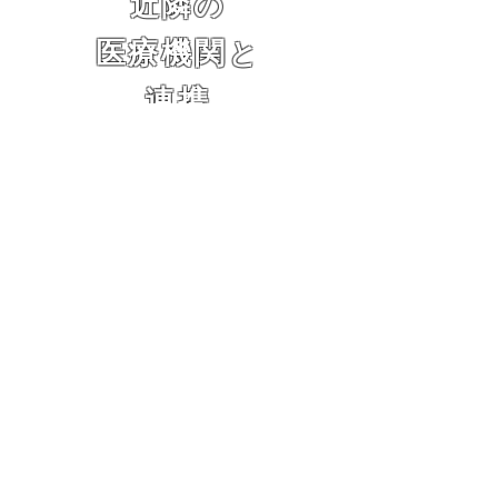
近隣の
医療機関
と
連携
治療
歴
27年