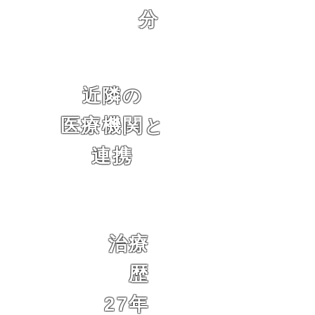
分
近隣の
医療機関
と
連携
治療
歴
27年