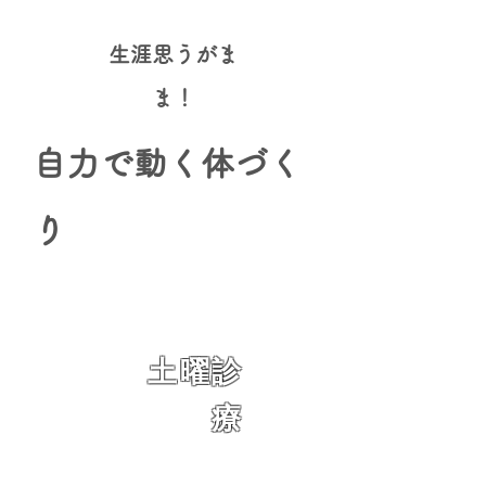
​生涯思うがま
ま！
自力で動く体づく
り
土曜診
療