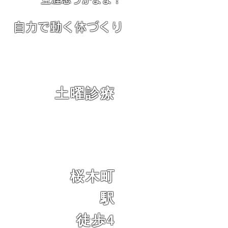
自力で動く体づくり
土曜診療
桜木町
駅
徒歩4