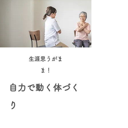
​生涯思うがま
ま！
自力で動く体づく
り